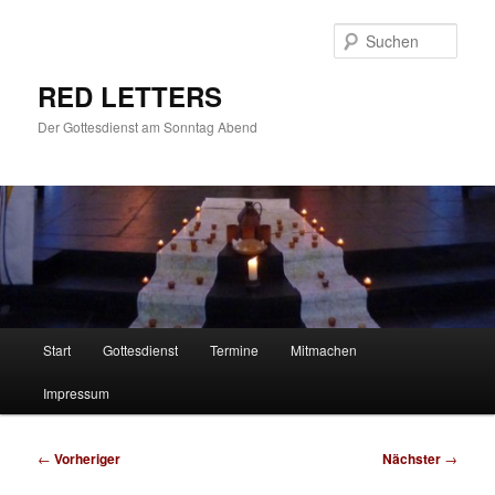
Zum
primären
Such
Inhalt
springen
RED LETTERS
Der Gottesdienst am Sonntag Abend
Hauptmenü
Start
Gottesdienst
Termine
Mitmachen
Impressum
Beitragsnavigation
←
Vorheriger
Nächster
→