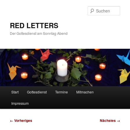
Zum
primären
Such
Inhalt
springen
RED LETTERS
Der Gottesdienst am Sonntag Abend
Hauptmenü
Start
Gottesdienst
Termine
Mitmachen
Impressum
Bilder-
← Vorheriges
Nächstes →
Navigation