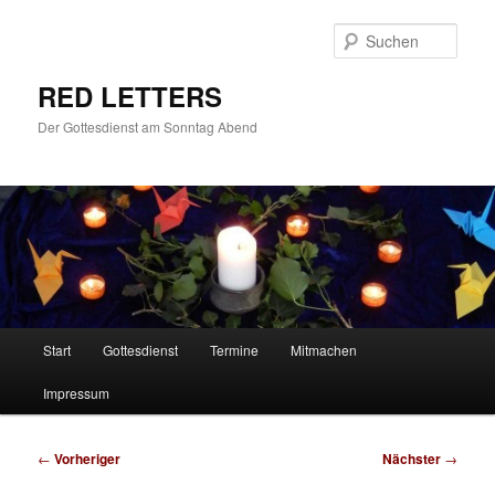
Zum
primären
Such
Inhalt
springen
RED LETTERS
Der Gottesdienst am Sonntag Abend
Hauptmenü
Start
Gottesdienst
Termine
Mitmachen
Impressum
Beitragsnavigation
←
Vorheriger
Nächster
→