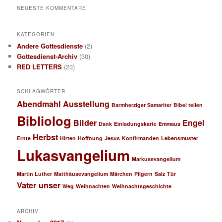
NEUESTE KOMMENTARE
KATEGORIEN
Andere Gottesdienste
(2)
Gottesdienst-Archiv
(30)
RED LETTERS
(23)
SCHLAGWÖRTER
Abendmahl
Ausstellung
Barmherziger Samariter
Bibel teilen
Bibliolog
Bilder
Engel
Dank
Einladungskarte
Emmaus
Herbst
Ernte
Hirten
Hoffnung
Jesus
Konfirmanden
Lebensmuster
Lukasvangelium
Markusevangelium
Martin Luther
Matthäusevangelium
Märchen
Pilgern
Salz
Tür
Vater unser
Weg
Weihnachten
Weihnachtsgeschichte
ARCHIV