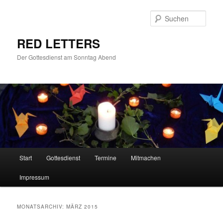
Zum
Zum
primären
sekundären
Such
Inhalt
Inhalt
springen
springen
RED LETTERS
Der Gottesdienst am Sonntag Abend
Hauptmenü
Start
Gottesdienst
Termine
Mitmachen
Impressum
MONATSARCHIV:
MÄRZ 2015